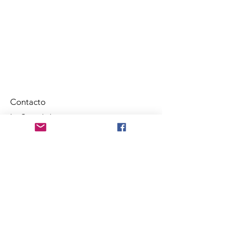
Contacto
La Casa de la
Familia
955828214
lcfamilia193@yahoo
.es
Encuéntranos en Jr. Portugués 193,
Rímac