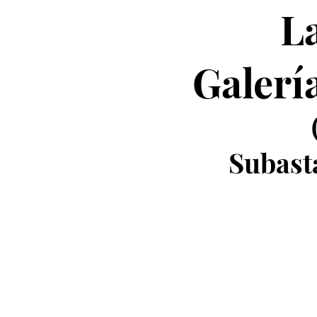
La
Galerí
Subast