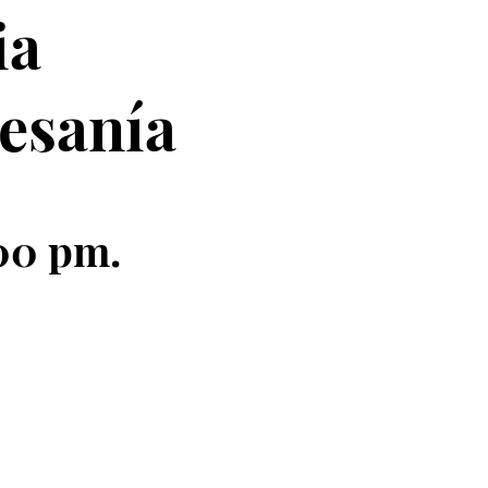
ia
tesanía
:00 pm.