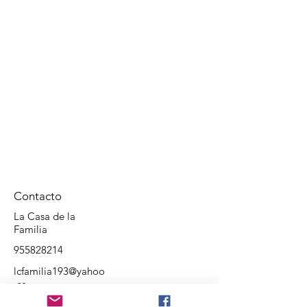
Contacto
La Casa de la
Familia
955828214
lcfamilia193@yahoo
.es