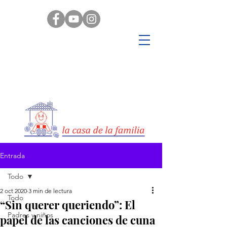
Entrada
Todo
2 oct 2020
3 min de lectura
Todo
“Sin querer queriendo”: El
Padres y niños
papel de las canciones de cuna