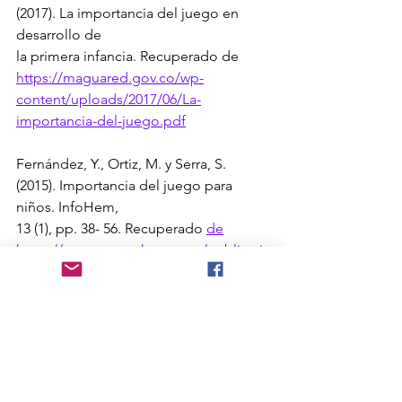
(2017). La importancia del juego en 
desarrollo de
la primera infancia. Recuperado de 
https://maguared.gov.co/wp-
content/uploads/2017/06/La-
importancia-del-juego.pdf
Fernández, Y., Ortiz, M. y Serra, S. 
(2015). Importancia del juego para 
niños. InfoHem,
13 (1), pp. 38- 56. Recuperado 
de
https://www.researchgate.net/publicati
on/283308819_Importancia_del_juego_
pa
ra_los_ninos
Gómez, J. (s.f.). El juego infantil y su 
importancia en el desarrollo. CCAP, 10 
(4), pp. 5-