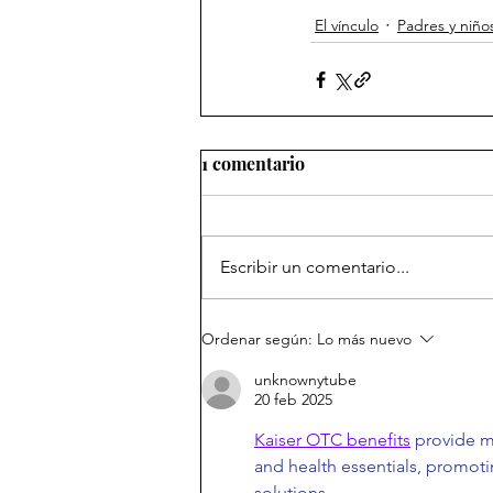
El vínculo
Padres y niño
1 comentario
Escribir un comentario...
Ordenar según:
Lo más nuevo
unknownytube
20 feb 2025
Kaiser OTC benefits
 provide m
and health essentials, promot
solutions.