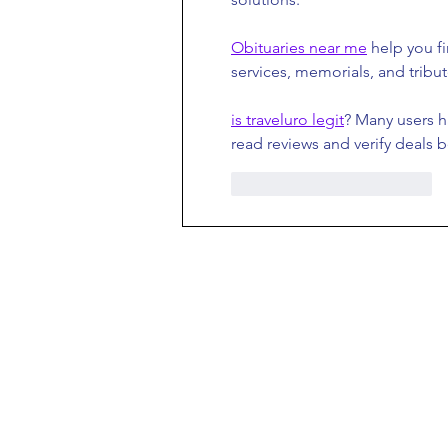
Obituaries near me
 help you f
services, memorials, and tribut
is traveluro legit
? Many users h
read reviews and verify deals 
Me gusta
Reaccionar