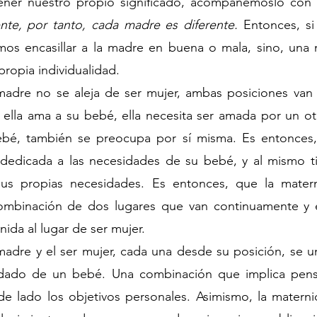
ener nuestro propio significado, acompañémoslo con 
ente, por tanto, cada madre es diferente.
 Entonces, si
mos encasillar a la madre en buena o mala, sino, una
propia individualidad.
adre no se aleja de ser mujer, ambas posiciones van 
lla ama a su bebé, ella necesita ser amada por un otr
bé, también se preocupa por sí misma. Es entonces,
dedicada a las necesidades de su bebé, y al mismo ti
sus propias necesidades. Es entonces, que la mater
mbinación de dos lugares que van continuamente y en
ida al lugar de ser mujer.
er madre y el ser mujer, cada una desde su posición, se u
idado de un bebé. Una combinación que implica pensa
de lado los objetivos personales. Asimismo, la materni