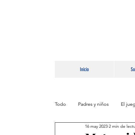
Inicio
So
Todo
Padres y niños
El jue
16 may 2023
2 min de lect