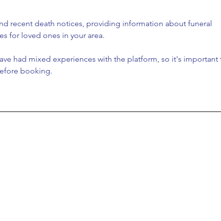
ind recent death notices, providing information about funeral 
es for loved ones in your area.
ave had mixed experiences with the platform, so it's important 
before booking.
Encuéntranos en Jr. Portugués 193, Rímac