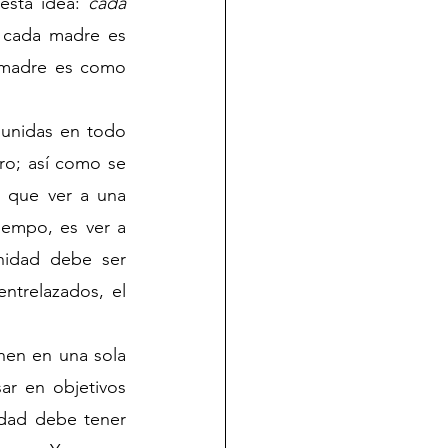
esta idea: 
cada 
 cada madre es 
 madre es como 
unidas en todo 
o; así como se 
 que ver a una 
empo, es ver a 
nidad debe ser 
trelazados, el 
nen en una sola 
r en objetivos 
dad debe tener 