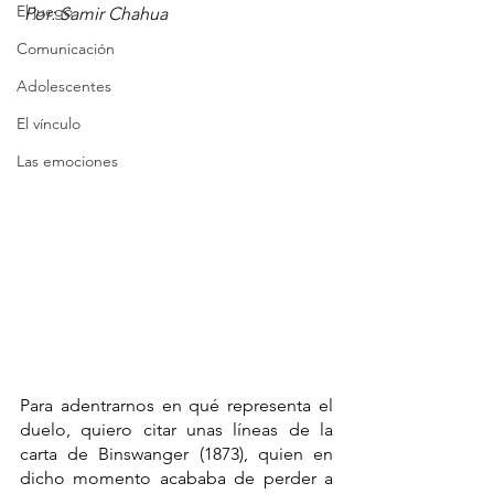
El juego
 Por: Samir Chahua 
Comunicación
Adolescentes
El vínculo
Las emociones
Para adentrarnos en qué representa el 
duelo, quiero citar unas líneas de la 
carta de Binswanger (1873), quien en 
dicho momento acababa de perder a 