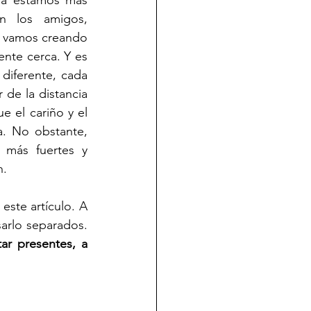
a estamos más 
 los amigos, 
… vamos creando 
ente cerca. Y es 
diferente, cada 
e la distancia 
el cariño y el 
a. No obstante, 
más fuertes y 
. 
ste artículo. A 
las que la pasarán junto a sus hijos y a las que quizás, este año les toca pasarlo separados. 
r presentes, a 