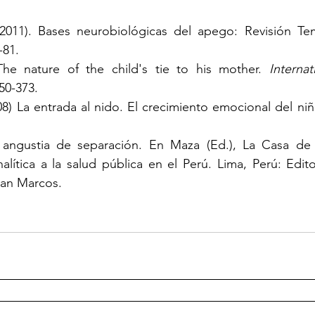
2011). Bases neurobiológicas del apego: Revisión Temá
-81.
The nature of the child's tie to his mother. 
Internat
350-373.
8) La entrada al nido. El crecimiento emocional del niño
 angustia de separación. En Maza (Ed.), La Casa de l
alítica a la salud pública en el Perú. Lima, Perú: Editor
San Marcos.