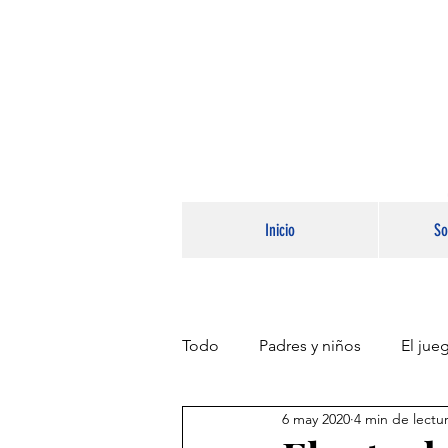
Inicio
So
Todo
Padres y niños
El jue
6 may 2020
4 min de lectu