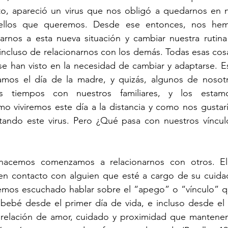
nto, apareció un virus que nos obligó a quedarnos en n
ellos que queremos. Desde ese entonces, nos hemo
rnos a esta nueva situación y cambiar nuestra rutina 
incluso de relacionarnos con los demás. Todas esas cos
e han visto en la necesidad de cambiar y adaptarse. E
amos el día de la madre, y quizás, algunos de nosot
s tiempos con nuestros familiares, y los estamo
 viviremos este día a la distancia y como nos gustaría
tando este virus. Pero ¿Qué pasa con nuestros víncu
nacemos comenzamos a relacionarnos con otros. El 
en contacto con alguien que esté a cargo de su cuidado
hemos escuchado hablar sobre el “apego” o “vínculo” qu
 bebé desde el primer día de vida, e incluso desde el 
a relación de amor, cuidado y proximidad que mantene