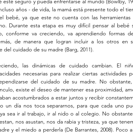
 esté seguro y pueda enfrentarse al mundo (Bowlby, 195
ncluso años - de vida, la mamá está presente todo el ti
el bebé, ya que este no cuenta con las herramientas n
mo. Durante esta etapa es muy difícil pensar al bebé 
, conforme va creciendo, va aprendiendo formas de 
demás, de manera que logran incluir a los otros en
 del cuidado de su madre (Barg, 2011). 
eciendo, las dinámicas de cuidado cambian. El niñ
cidades necesarias para realizar ciertas actividades p
dependizarse del cuidado de su madre. No obstante, 
nculo, existe el deseo de mantener esa proximidad, amo
aban acostumbrados a estar juntos y recibir constantem
o un día nos toca separarnos, para que cada uno pued
ya sea ir al trabajo, ir al nido o al colegio. No obstante
stan, nos asustan, nos da rabia y tristeza, ya que tenem
dre y el miedo a perderla (De Barrantes, 2008). Poco a 