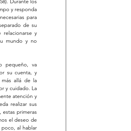
8). Durante los 
empo y responda 
ecesarias para 
separado de su 
relacionarse y 
 su mundo y no 
o pequeño, va 
or su cuenta, y 
más allá de la 
r y cuidado. La 
ente atención y 
a realizar sus 
, estas primeras 
os el deseo de  
poco, al hablar 